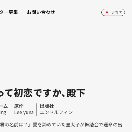
ター募集
お問い合わせ
JPN
って初恋ですか､殿下
ーム
原作
出版社
ung
Lee yuna
エンドルフィン
君の名前は？」愛を諦めていた皇太子が舞踏会で運命の出