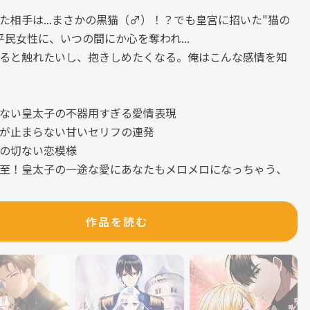
た相手は...まさかの黒猫（♂）！？でも皇宮に招いた"猫の
平民女性に、いつの間にか心を奪われ...
ると触れたいし、抱きしめたくなる。俺はこんな感情を知
ない皇太子の不器用すぎる愛情表現
が止まらない甘いセリフの連発
の切ない恋模様
至！皇太子の一途な愛にあなたもメロメロになっちゃう、
ンス作品
作品を読む