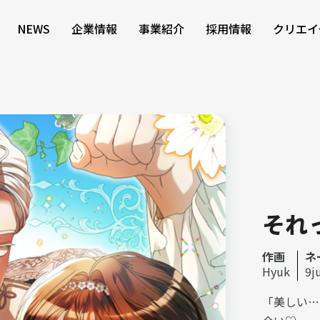
NEWS
企業情報
事業紹介
採用情報
クリエイ
それ
作画
ネ
Hyuk
9j
「美しい…