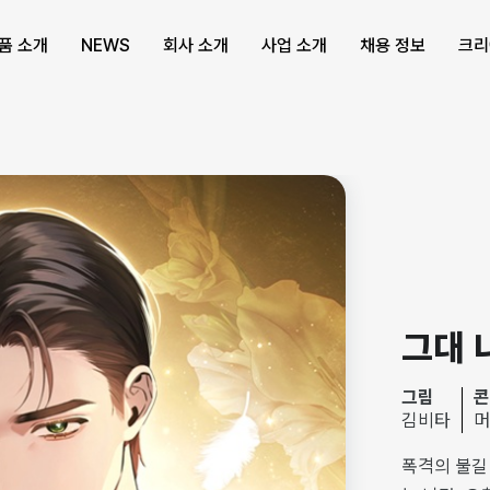
품 소개
NEWS
회사 소개
사업 소개
채용 정보
크리
그대 
그림
콘
김비타
머
폭격의 불길