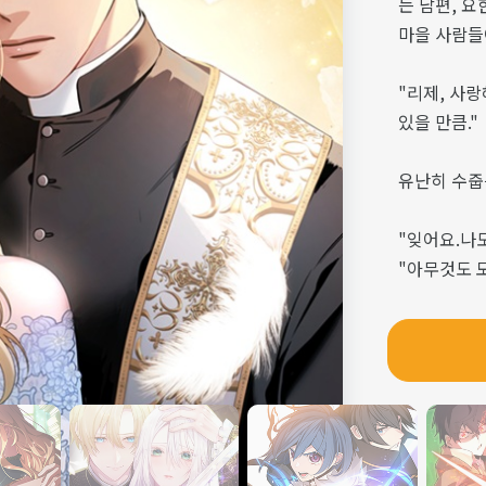
는 남편, 
마을 사람들
"리제, 사
있을 만큼."
유난히 수줍
"잊어요.나도
"아무것도 
그래서 믿었
그가 이해할
남자였으니까
"리제 아이네
"요한 레너